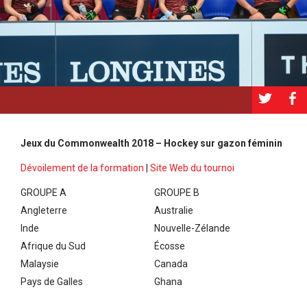
a
b
Jeux du Commonwealth 2018 – Hockey sur gazon féminin
Dévoilement de la formation
|
Site Web du tournoi
GROUPE A
GROUPE B
Angleterre
Australie
Inde
Nouvelle-Zélande
Afrique du Sud
Écosse
Malaysie
Canada
Pays de Galles
Ghana