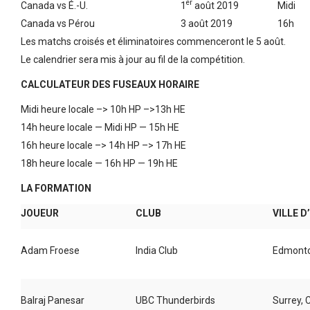
er
Canada vs É.-U.
1
août 2019
Midi
Canada vs Pérou
3 août 2019
16h
Les matchs croisés et éliminatoires commenceront le 5 août.
Le calendrier sera mis à jour au fil de la compétition.
CALCULATEUR DES FUSEAUX HORAIRE
Midi heure locale –> 10h HP –>13h HE
14h heure locale — Midi HP — 15h HE
16h heure locale –> 14h HP –> 17h HE
18h heure locale — 16h HP — 19h HE
LA FORMATION
JOUEUR
CLUB
VILLE D
Adam Froese
India Club
Edmonto
Balraj Panesar
UBC Thunderbirds
Surrey, 