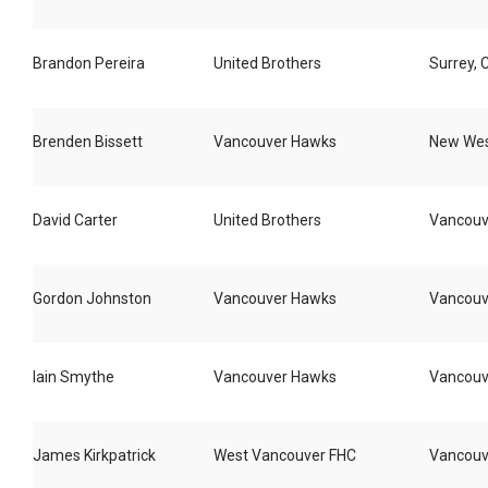
Brandon Pereira
United Brothers
Surrey, 
Brenden Bissett
Vancouver Hawks
New Wes
David Carter
United Brothers
Vancouv
Gordon Johnston
Vancouver Hawks
Vancouv
Iain Smythe
Vancouver Hawks
Vancouv
James Kirkpatrick
West Vancouver FHC
Vancouv